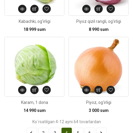
Kabachki, og'irligi
Piyoz qizil rangli, og'irligi
18 999 sum
8 990 sum
Kod: 927
Karam, 1 dona
Piyoz, og'irligi
14 990 sum
3 000 sum
Ko`rsatilgan 4-12 ayni 64 tovarlardan