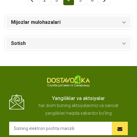


2
3
4
5
6
Mijozlar mulohazalari
Sotish
Yangiliklar va aktsiyalar
har doim bizning aktsiyalarimiz va sanoat
yangiliklari haqida xabardor bo'ling