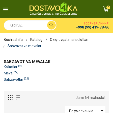
0
Горячая линия:
+998 (99) 419-78-86
Bosh sahifa
Katalog
Oziq-ovqat mahsulotlari
Sabzavot va mevalar
SABZAVOT VA MEVALAR
(9)
Ko'katlar
(27)
Meva
(22)
Sabzavotlar
Jami 64 mahsulot

По умолчанию