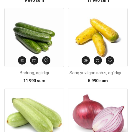
9 890 sum
17 990 sum
Kod: 5488
Bodring, og'irligi
Sariq yuvilgan sabzi, og'irligi 1kg
11 990 sum
5 990 sum
Kod: 863