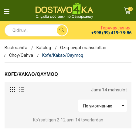
0
Горячая линия:
+998 (99) 419-78-86
Bosh sahifa
Katalog
Oziq-ovqat mahsulotlari
Choy/Qahva
Kofe/Kakao/Qaymoq
KOFE/KAKAO/QAYMOQ
Jami 14 mahsulot

По умолчанию
Ko`rsatilgan 2-12 ayni 14 tovarlardan