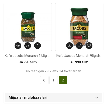
Kod: 2411
Kofe Jacobs Monarch 47,5g shisha idishda
Kofe Jacobs Monarch 95g shisha idishda
34 990 sum
48 990 sum
Ko`rsatilgan 2-12 ayni 14 tovarlardan

1
2
Mijozlar mulohazalari