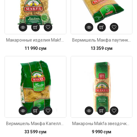
Макаронные изделия Makfa лагман 400г
Вермишель Макфа паутинка 400г
11 990 сум
13 359 сум
Код: 3196
Вермишель Макфа Капеллини гнезда 450г
Макароны Makfa звездочки 250г
33 599 сум
9 990 сум