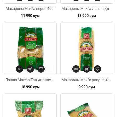
Макароны Makfa перья 400г
Макароны Makfa Лапша длинная 500г
11 990 сум
13 990 сум
Код: 4176
Лапша Макфа Тальятелле гнезда 450г
Макароны Мakfa ракушечки гладкие 250г
18 990 сум
9 990 сум
Код: 2142