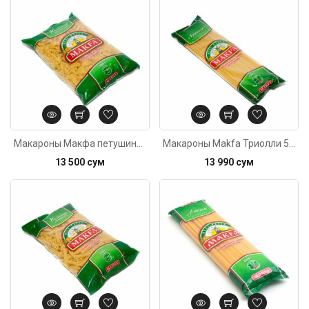
Код: 5394
Макароны Макфа петушиные гребешки 400г
Макароны Makfa Триолли 585г
13 500 сум
13 990 сум
Код: 2357