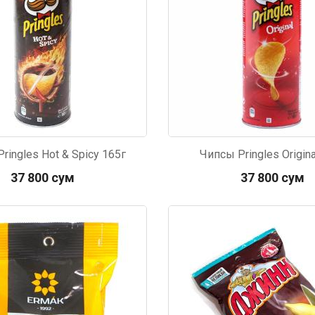
 в указанное
Лежу в больнице, сделала заказ, все
Вежливый и о
этаж без лифта,
привезли раньше назначенного
Оформляют з
и. Всё хорошо
времени. Курьер Анвар, спасибо ему!
максимально 
е и вкусное.
и овощи. М
доволен. Б
ringles Hot & Spicy 165г
Чипсы Pringles Origina
37 800 сум
37 800 сум
442
Код: 5468