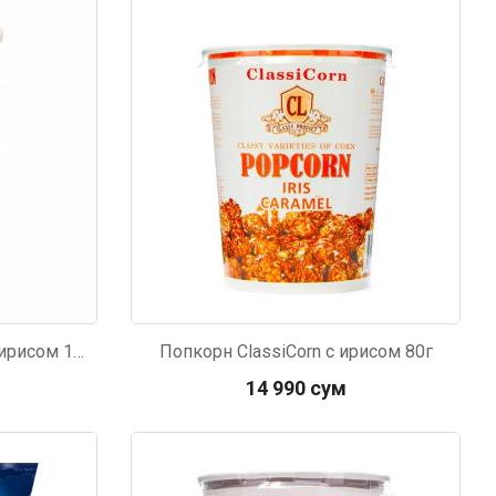
Попкорн Американский с ирисом 150г
Попкорн ClassiCorn с ирисом 80г
14 990 сум