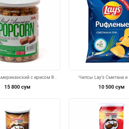
Попкорн Американский с ирисом 85г
Чипсы Lay's Сметана и 
15 800 сум
10 500 сум
216
Код: 5196
р П.
Ольга Кузяева
Ти