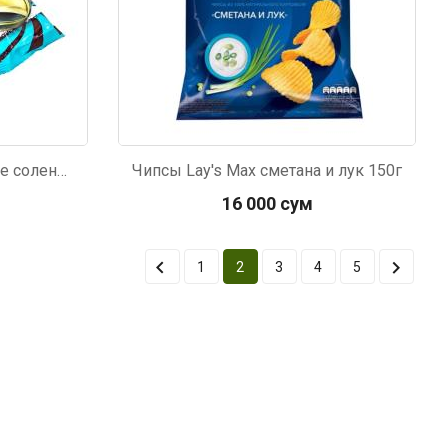
Семечки Джинн полосатые соленые 100г
Чипсы Lay's Max сметана и лук 150г
16 000 сум


1
2
3
4
5