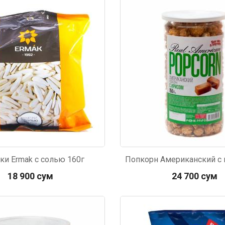
689
Код: 4931
ки Ermak с солью 160г
18 900 сум
24 700 сум
399
Код: 4423