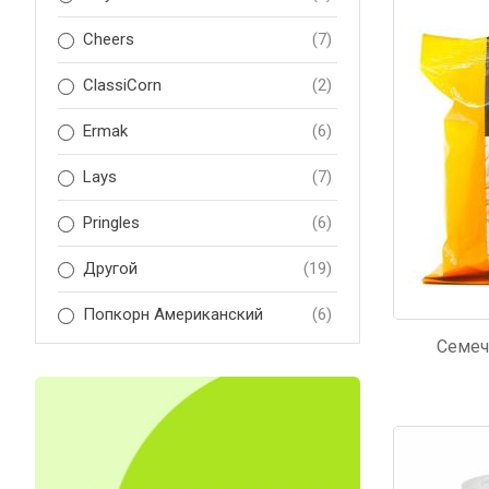
Код: 51
Код: 5
Cheers
(7)
ClassiCorn
(2)
Ermak
(6)
Lays
(7)
Pringles
(6)
Другой
(19)
Попкорн Американский
(6)
Семеч
Код: 3908
Код: 3