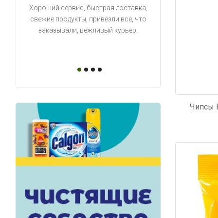
Хороший сервис, быстрая доставка,
Продукты привезли
свежие продукты, привезли все, что
время. Занесли на 5 
заказывали, вежливый курьер.
аккуратно поставил
упаковано, свеже
Чипсы P
Код: 4174
Код: 4