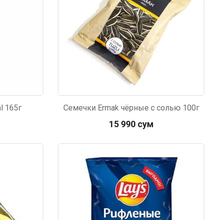
тзывчивый персонал.
аказ и доставляют
быстро. Покупал мясо
ясо свежее. Очень
уду покупать ещё.
l 165г
Семечки Ermak чёрные с солью 100г
15 990 сум