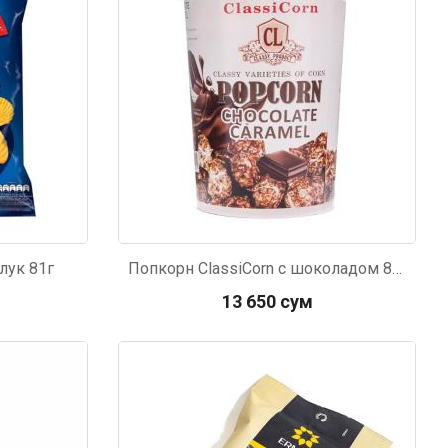
лук 81г
Попкорн ClassiCorn с шоколадом 80г
13 650 сум
мур B.Д.