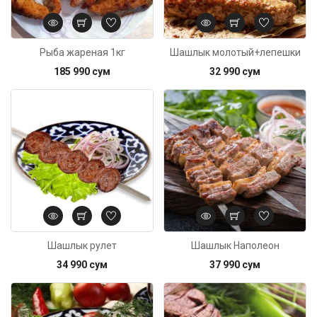
Рыба жареная 1кг
Шашлык молотый+лепешки
185 990 сум
32 990 сум
Код: 6378
Шашлык рулет
Шашлык Наполеон
34 990 сум
37 990 сум
Код: 6380